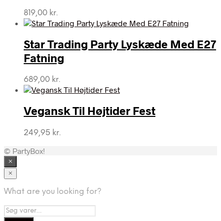
819,00
kr.
Star Trading Party Lyskæde Med E27
Fatning
689,00
kr.
Vegansk Til Højtider Fest
249,95
kr.
© PartyBox!
×
×
What are you looking for?