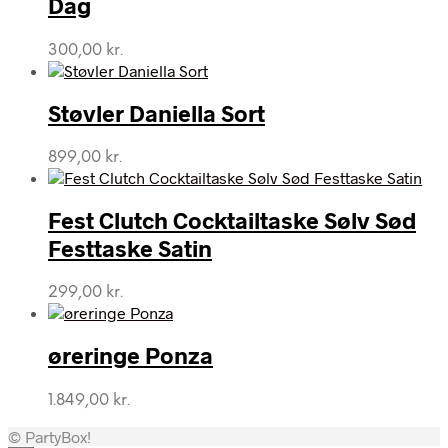
Dag
300,00
kr.
Støvler Daniella Sort
899,00
kr.
Fest Clutch Cocktailtaske Sølv Sød
Festtaske Satin
299,00
kr.
øreringe Ponza
1.849,00
kr.
© PartyBox!