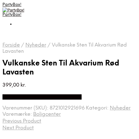
PartyBox!
PartyBox!
Forside
/
Nyheder
/
Vulkanske Sten Til Akvarium Rød
Lavasten
Vulkanske Sten Til Akvarium Rød
Lavasten
399,00
kr.
Bedste Pris Fundet på Price Index
Varenummer (SKU):
8721012921696
Kategori:
Nyheder
Varemærke:
Boligcenter
Previous Product
Next Product