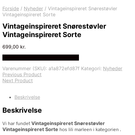
Forside
/
Nyheder
/
Vintageinspireret Snørestøvler
Vintageinspireret Sorte
Vintageinspireret Snørestøvler
Vintageinspireret Sorte
699,00
kr.
Bedste Pris Fundet på Price Index
Varenummer (SKU):
a1a872efd87f
Kategori:
Nyheder
Previous Product
Next Product
Beskrivelse
Beskrivelse
Vi har fundet
Vintageinspireret Snørestøvler
Vintageinspireret Sorte
hos lili marleen i kategorien
.