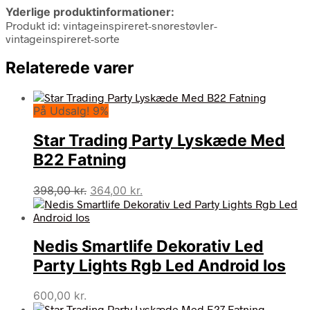
Yderlige produktinformationer:
Produkt id: vintageinspireret-snørestøvler-
vintageinspireret-sorte
Relaterede varer
På Udsalg! 9%
Star Trading Party Lyskæde Med
B22 Fatning
Den
Den
398,00
kr.
364,00
kr.
oprindelige
aktuelle
pris
pris
var:
er:
Nedis Smartlife Dekorativ Led
398,00 kr..
364,00 kr..
Party Lights Rgb Led Android Ios
600,00
kr.