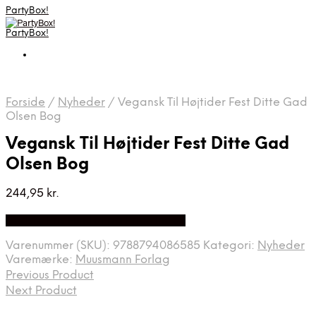
PartyBox!
PartyBox!
Forside
/
Nyheder
/
Vegansk Til Højtider Fest Ditte Gad
Olsen Bog
Vegansk Til Højtider Fest Ditte Gad
Olsen Bog
244,95
kr.
Bedste Pris Fundet på Price Index
Varenummer (SKU):
9788794086585
Kategori:
Nyheder
Varemærke:
Muusmann Forlag
Previous Product
Next Product