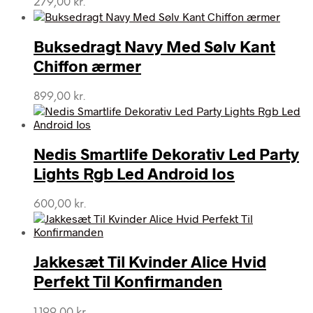
279,00
kr.
Buksedragt Navy Med Sølv Kant
Chiffon ærmer
899,00
kr.
Nedis Smartlife Dekorativ Led Party
Lights Rgb Led Android Ios
600,00
kr.
Jakkesæt Til Kvinder Alice Hvid
Perfekt Til Konfirmanden
1.199,00
kr.