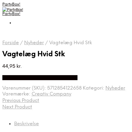
PartyBox!
PartyBox!
Forside
/
Nyheder
/
Vagtelæg Hvid Stk
Vagtelæg Hvid Stk
44,95
kr.
Bedste Pris Fundet på Price Index
Varenummer (SKU):
5712854122658
Kategori:
Nyheder
Varemærke:
Creativ Company
Previous Product
Next Product
Beskrivelse