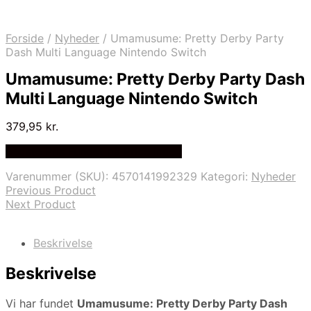
Forside
/
Nyheder
/
Umamusume: Pretty Derby Party
Dash Multi Language Nintendo Switch
Umamusume: Pretty Derby Party Dash
Multi Language Nintendo Switch
379,95
kr.
Bedste Pris Fundet på Price Index
Varenummer (SKU):
4570141992329
Kategori:
Nyheder
Previous Product
Next Product
Beskrivelse
Beskrivelse
Vi har fundet
Umamusume: Pretty Derby Party Dash