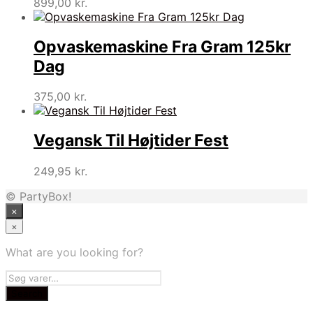
899,00
kr.
Opvaskemaskine Fra Gram 125kr
Dag
375,00
kr.
Vegansk Til Højtider Fest
249,95
kr.
© PartyBox!
×
×
What are you looking for?