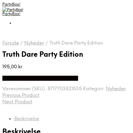
PartyBox!
PartyBox!
Forside
/
Nyheder
/
Truth Dare Party Edition
Truth Dare Party Edition
195,00
kr.
Bedste Pris Fundet på Price Index
Varenummer (SKU):
8717703521535
Kategori:
Nyheder
Previous Product
Next Product
Beskrivelse
Beskrivelse