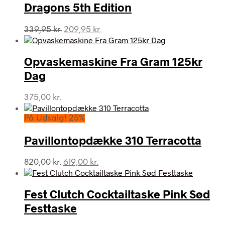
Dragons 5th Edition
Den
Den
339,95
kr.
209,95
kr.
oprindelige
aktuelle
pris
pris
var:
er:
Opvaskemaskine Fra Gram 125kr
339,95 kr..
209,95 kr..
Dag
375,00
kr.
På Udsalg! 25%
Pavillontopdække 310 Terracotta
Den
Den
820,00
kr.
619,00
kr.
oprindelige
aktuelle
pris
pris
var:
er:
Fest Clutch Cocktailtaske Pink Sød
820,00 kr..
619,00 kr..
Festtaske