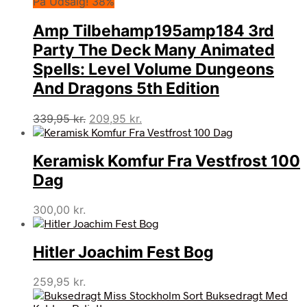
På Udsalg! 38%
Amp Tilbehamp195amp184 3rd
Party The Deck Many Animated
Spells: Level Volume Dungeons
And Dragons 5th Edition
Den
Den
339,95
kr.
209,95
kr.
oprindelige
aktuelle
pris
pris
Keramisk Komfur Fra Vestfrost 100
var:
er:
339,95 kr..
209,95 kr..
Dag
300,00
kr.
Hitler Joachim Fest Bog
259,95
kr.