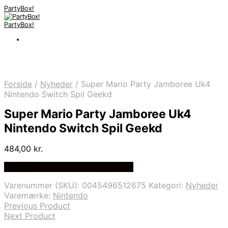
PartyBox!
PartyBox!
Forside
/
Nyheder
/
Super Mario Party Jamboree Uk4
Nintendo Switch Spil Geekd
Super Mario Party Jamboree Uk4
Nintendo Switch Spil Geekd
484,00
kr.
Bedste Pris Fundet på Price Index
Varenummer (SKU):
0045496512675
Kategori:
Nyheder
Varemærke:
Nintendo
Previous Product
Next Product