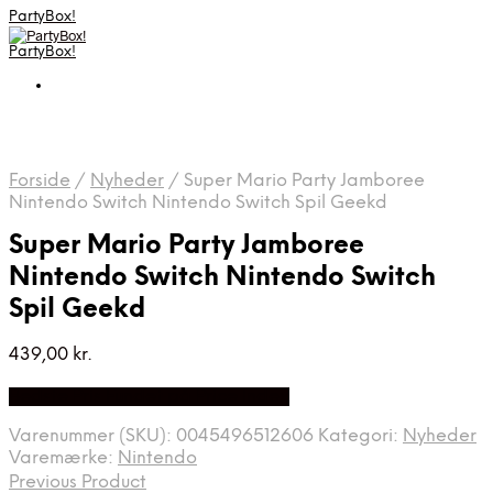
PartyBox!
PartyBox!
Forside
/
Nyheder
/
Super Mario Party Jamboree
Nintendo Switch Nintendo Switch Spil Geekd
Super Mario Party Jamboree
Nintendo Switch Nintendo Switch
Spil Geekd
439,00
kr.
Bedste Pris Fundet på Price Index
Varenummer (SKU):
0045496512606
Kategori:
Nyheder
Varemærke:
Nintendo
Previous Product