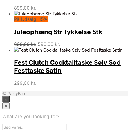
899,00
kr.
På Udsalg! 15%
Juleophæng Str Tykkelse Stk
Den
Den
698,00
kr.
590,00
kr.
oprindelige
aktuelle
pris
pris
Fest Clutch Cocktailtaske Sølv Sød
var:
er:
698,00 kr..
590,00 kr..
Festtaske Satin
299,00
kr.
© PartyBox!
×
×
What are you looking for?