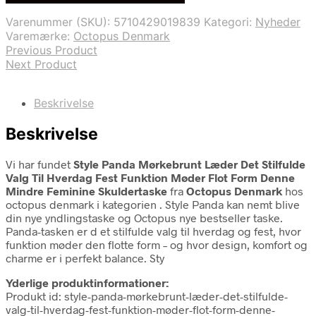
var:
er:
Varenummer (SKU):
5710429019839
Kategori:
Nyheder
599,00 kr..
499,00 kr..
Varemærke:
Octopus Denmark
Previous Product
Next Product
Beskrivelse
Beskrivelse
Vi har fundet
Style Panda Mørkebrunt Læder Det Stilfulde
Valg Til Hverdag Fest Funktion Møder Flot Form Denne
Mindre Feminine Skuldertaske
fra
Octopus Denmark
hos
octopus denmark i kategorien
. Style Panda kan nemt blive
din nye yndlingstaske og Octopus nye bestseller taske.
Panda-tasken er d et stilfulde valg til hverdag og fest, hvor
funktion møder den flotte form – og hvor design, komfort og
charme er i perfekt balance. Sty
Yderlige produktinformationer:
Produkt id: style-panda-mørkebrunt-læder-det-stilfulde-
valg-til-hverdag-fest-funktion-møder-flot-form-denne-