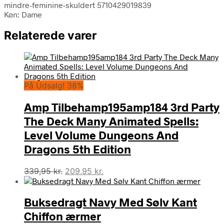
mindre-feminine-skuldert 5710429019839
Køn: Dame
Relaterede varer
På Udsalg! 38%
Amp Tilbehamp195amp184 3rd Party
The Deck Many Animated Spells:
Level Volume Dungeons And
Dragons 5th Edition
Den
Den
339,95
kr.
209,95
kr.
oprindelige
aktuelle
pris
pris
Buksedragt Navy Med Sølv Kant
var:
er:
339,95 kr..
209,95 kr..
Chiffon ærmer