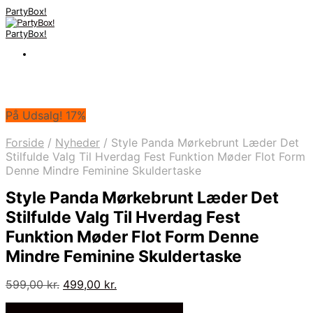
PartyBox!
PartyBox!
På Udsalg! 17%
Forside
/
Nyheder
/
Style Panda Mørkebrunt Læder Det
Stilfulde Valg Til Hverdag Fest Funktion Møder Flot Form
Denne Mindre Feminine Skuldertaske
Style Panda Mørkebrunt Læder Det
Stilfulde Valg Til Hverdag Fest
Funktion Møder Flot Form Denne
Mindre Feminine Skuldertaske
Den
Den
599,00
kr.
499,00
kr.
oprindelige
aktuelle
Bedste Pris Fundet på Price Index
pris
pris