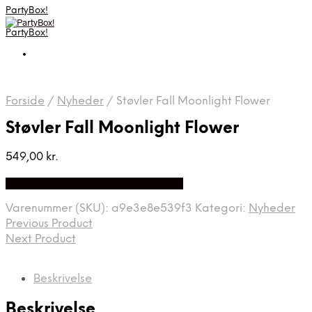
PartyBox!
PartyBox!
Forside
/
Nyheder
/
Støvler Fall Moonlight Flower
Støvler Fall Moonlight Flower
549,00
kr.
Bedste Pris Fundet på Price Index
Varenummer (SKU):
a9e3e8e539f3
Kategori:
Nyheder
Previous Product
Next Product
Beskrivelse
Beskrivelse