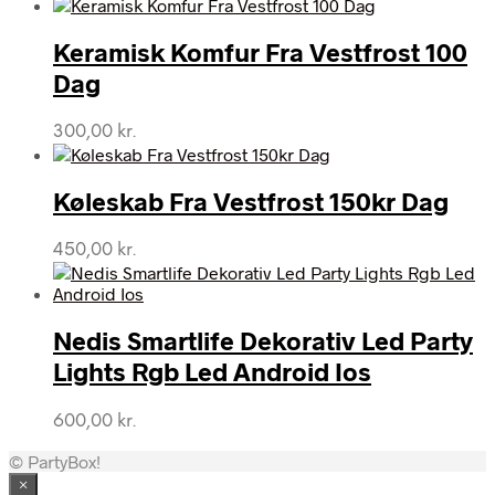
oprindelige
aktuelle
pris
pris
var:
er:
Keramisk Komfur Fra Vestfrost 100
398,00 kr..
364,00 kr..
Dag
300,00
kr.
Køleskab Fra Vestfrost 150kr Dag
450,00
kr.
Nedis Smartlife Dekorativ Led Party
Lights Rgb Led Android Ios
600,00
kr.
© PartyBox!
×