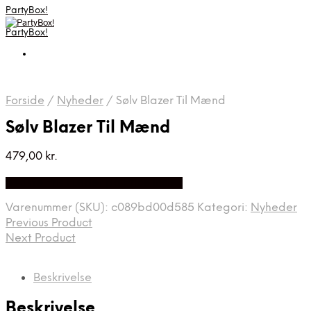
PartyBox!
PartyBox!
Forside
/
Nyheder
/
Sølv Blazer Til Mænd
Sølv Blazer Til Mænd
479,00
kr.
Bedste Pris Fundet på Price Index
Varenummer (SKU):
c089bd00d585
Kategori:
Nyheder
Previous Product
Next Product
Beskrivelse
Beskrivelse