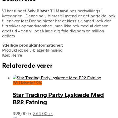
Vi har fundet
Sølv Blazer Til Mænd
hos partyvikings i
kategorien
. Denne sølv blazer til mænd er det perfekte look
til enhver fest Denne blazer har et klassisk, smart look der
tiltrækker opmærksomhed, men ikke nok med at det ser
godt ud – den vil også lade dig føle dig som en million
dollars
Yderlige produktinformationer:
Produkt id: sølv-blazer-til-mænd
Køn: Herre
Relaterede varer
På Udsalg! 9%
Star Trading Party Lyskæde Med
B22 Fatning
Den
Den
398,00
kr.
364,00
kr.