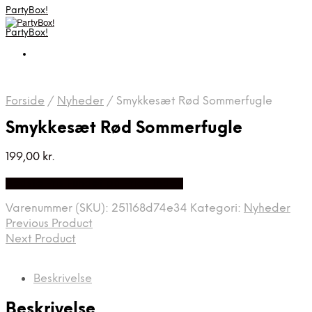
PartyBox!
PartyBox!
Forside
/
Nyheder
/
Smykkesæt Rød Sommerfugle
Smykkesæt Rød Sommerfugle
199,00
kr.
Bedste Pris Fundet på Price Index
Varenummer (SKU):
251168d74e34
Kategori:
Nyheder
Previous Product
Next Product
Beskrivelse
Beskrivelse