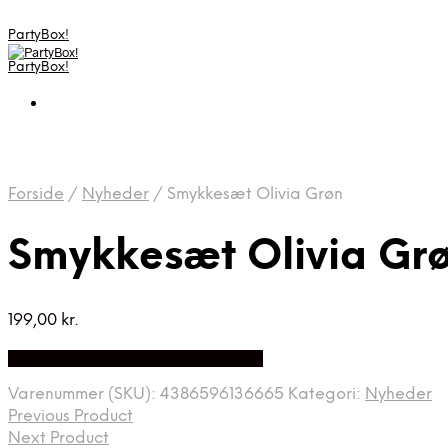
PartyBox!
PartyBox!
Forside
/
Nyheder
/
Smykkesæt Olivia Grøn
Smykkesæt Olivia Gr
199,00
kr.
Bedste Pris Fundet på Price Index
Varenummer (SKU):
4386596136665
Kategori:
Nyheder
Previous Product
Next Product