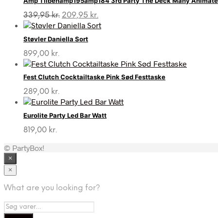
Amp Tilbehamp195amp184 3rd Party The Deck Many Animated 
Den
Den
339,95
kr.
209,95
kr.
oprindelige
aktuelle
pris
pris
Støvler Daniella Sort
var:
er:
339,95 kr..
209,95 kr..
899,00
kr.
Fest Clutch Cocktailtaske Pink Sød Festtaske
289,00
kr.
Eurolite Party Led Bar Watt
819,00
kr.
© PartyBox!
×
×
What are you looking for?