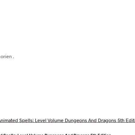
egorien
.