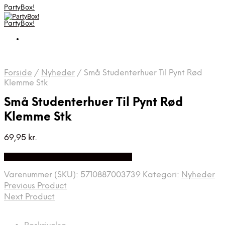
PartyBox!
PartyBox!
Forside
/
Nyheder
/
Små Studenterhuer Til Pynt Rød
Klemme Stk
Små Studenterhuer Til Pynt Rød
Klemme Stk
69,95
kr.
Bedste Pris Fundet på Price Index
Varenummer (SKU):
5710887003739
Kategori:
Nyheder
Previous Product
Next Product