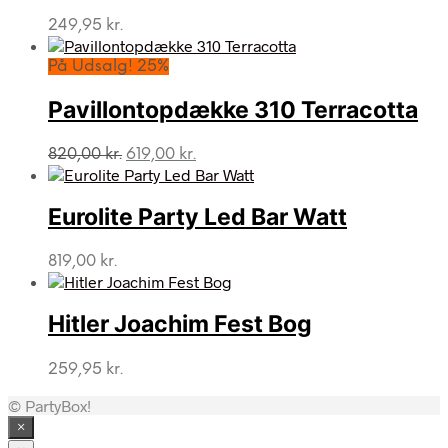
249,95
kr.
På Udsalg! 25%
Pavillontopdække 310 Terracotta
Den
Den
820,00
kr.
619,00
kr.
oprindelige
aktuelle
pris
pris
var:
er:
Eurolite Party Led Bar Watt
820,00 kr..
619,00 kr..
819,00
kr.
Hitler Joachim Fest Bog
259,95
kr.
© PartyBox!
×