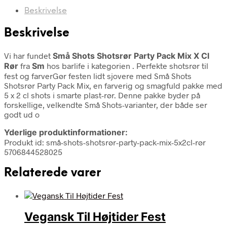
Beskrivelse
Beskrivelse
Vi har fundet
Små Shots Shotsrør Party Pack Mix X Cl
Rør
fra
Sm
hos barlife i kategorien
. Perfekte shotsrør til
fest og farverGør festen lidt sjovere med Små Shots
Shotsrør Party Pack Mix, en farverig og smagfuld pakke med
5 x 2 cl shots i smarte plast-rør. Denne pakke byder på
forskellige, velkendte Små Shots-varianter, der både ser
godt ud o
Yderlige produktinformationer:
Produkt id: små-shots-shotsrør-party-pack-mix-5x2cl-rør
5706844528025
Relaterede varer
Vegansk Til Højtider Fest