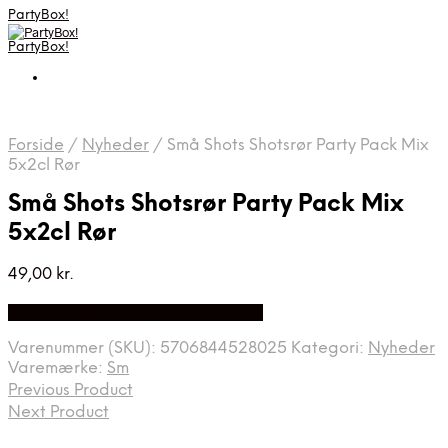
PartyBox!
PartyBox!
Forside
/
Nyheder
/
Små Shots Shotsrør Party Pack Mix
5x2cl Rør
Små Shots Shotsrør Party Pack Mix
5x2cl Rør
49,00
kr.
Bedste Pris Fundet på Price Index
Varenummer (SKU):
5706844528025
Kategori:
Nyheder
Varemærke:
Sm
Previous Product
Next Product