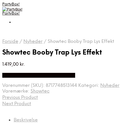
PartyBox!
PartyBox!
Forside
/
Nyheder
/
Showtec Booby Trap Lys Effekt
Showtec Booby Trap Lys Effekt
1.419,00
kr.
Bedste Pris Fundet på Price Index
Varenummer (SKU):
8717748513144
Kategori:
Nyheder
Varemærke:
Showtec
Previous Product
Next Product
Beskrivelse