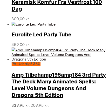
Keramisk Komfur Fra Vestfrost 100
Dag
300,00
kr.
Eurolite Led Party Tube
459,00
kr.
På Udsalg! 38%
Amp Tilbehamp195amp184 3rd Party
The Deck Many Animated Spells:
Level Volume Dungeons And
Dragons 5th Edition
Den
Den
339,95
kr.
209,95
kr.