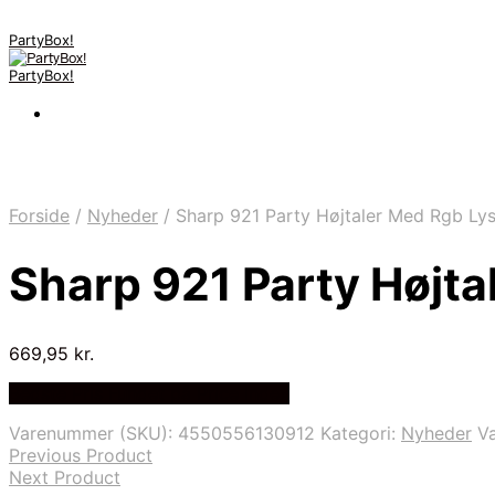
PartyBox!
PartyBox!
Forside
/
Nyheder
/
Sharp 921 Party Højtaler Med Rgb Lys
Sharp 921 Party Højta
669,95
kr.
Bedste Pris Fundet på Price Index
Varenummer (SKU):
4550556130912
Kategori:
Nyheder
V
Previous Product
Next Product