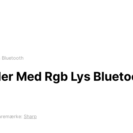
 Bluetooth
ler Med Rgb Lys Blueto
aremærke:
Sharp