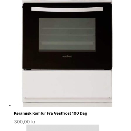
Keramisk Komfur Fra Vestfrost 100 Dag
300,00
kr.