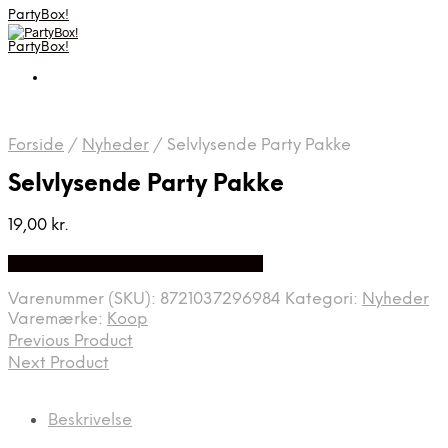
PartyBox!
PartyBox!
Forside
/
Nyheder
/
Selvlysende Party Pakke
Selvlysende Party Pakke
19,00
kr.
Bedste Pris Fundet på Price Index
Varenummer (SKU):
8721037296984
Kategori:
Nyheder
Varemærke:
Koop
Previous Product
Next Product
Beskrivelse