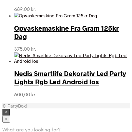
689,00
kr.
Opvaskemaskine Fra Gram 125kr
Dag
375,00
kr.
Nedis Smartlife Dekorativ Led Party
Lights Rgb Led Android Ios
600,00
kr.
© PartyBox!
×
×
What are you looking for?