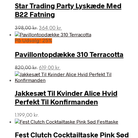
Star Trading Party Lyskæde Med
B22 Fatning
Den
Den
398,00
kr.
364,00
kr.
oprindelige
aktuelle
pris
pris
På Udsalg! 25%
var:
er:
398,00 kr..
364,00 kr..
Pavillontopdække 310 Terracotta
Den
Den
820,00
kr.
619,00
kr.
oprindelige
aktuelle
pris
pris
var:
er:
Jakkesæt Til Kvinder Alice Hvid
820,00 kr..
619,00 kr..
Perfekt Til Konfirmanden
1.199,00
kr.
Fest Clutch Cocktailtaske Pink Sød