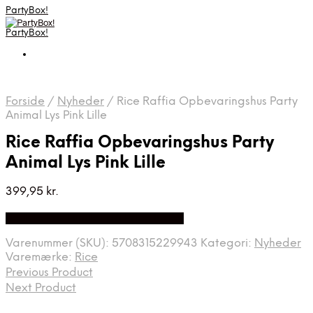
PartyBox!
PartyBox!
Forside
/
Nyheder
/
Rice Raffia Opbevaringshus Party
Animal Lys Pink Lille
Rice Raffia Opbevaringshus Party
Animal Lys Pink Lille
399,95
kr.
Bedste Pris Fundet på Price Index
Varenummer (SKU):
5708315229943
Kategori:
Nyheder
Varemærke:
Rice
Previous Product
Next Product