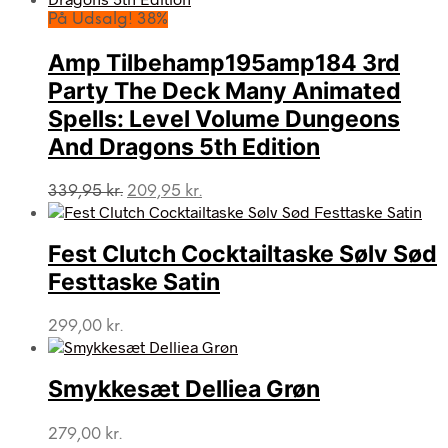
820,00 kr..
619,00 kr..
På Udsalg! 38%
Amp Tilbehamp195amp184 3rd
Party The Deck Many Animated
Spells: Level Volume Dungeons
And Dragons 5th Edition
Den
Den
339,95
kr.
209,95
kr.
oprindelige
aktuelle
pris
pris
var:
er:
Fest Clutch Cocktailtaske Sølv Sød
339,95 kr..
209,95 kr..
Festtaske Satin
299,00
kr.
Smykkesæt Delliea Grøn
279,00
kr.