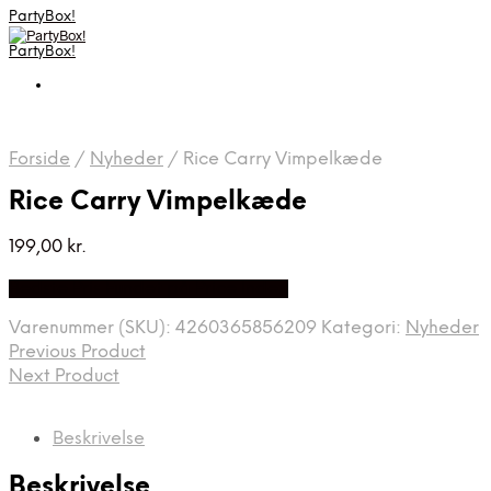
PartyBox!
PartyBox!
Forside
/
Nyheder
/
Rice Carry Vimpelkæde
Rice Carry Vimpelkæde
199,00
kr.
Bedste Pris Fundet på Price Index
Varenummer (SKU):
4260365856209
Kategori:
Nyheder
Previous Product
Next Product
Beskrivelse
Beskrivelse