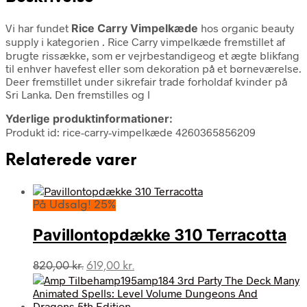
Vi har fundet
Rice Carry Vimpelkæde
hos organic beauty
supply i kategorien
. Rice Carry vimpelkæde fremstillet af
brugte rissække, som er vejrbestandigeog et ægte blikfang
til enhver havefest eller som dekoration på et børneværelse.
Deer fremstillet under sikrefair trade forholdaf kvinder på
Sri Lanka. Den fremstilles og l
Yderlige produktinformationer:
Produkt id: rice-carry-vimpelkæde 4260365856209
Relaterede varer
På Udsalg! 25%
Pavillontopdække 310 Terracotta
Den
Den
820,00
kr.
619,00
kr.
oprindelige
aktuelle
pris
pris
var:
er: