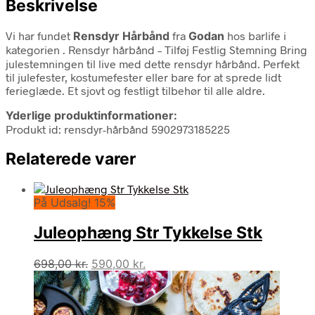
Beskrivelse
Vi har fundet
Rensdyr Hårbånd
fra
Godan
hos barlife i
kategorien
. Rensdyr hårbånd – Tilføj Festlig Stemning Bring
julestemningen til live med dette rensdyr hårbånd. Perfekt
til julefester, kostumefester eller bare for at sprede lidt
ferieglæde. Et sjovt og festligt tilbehør til alle aldre.
Yderlige produktinformationer:
Produkt id: rensdyr-hårbånd 5902973185225
Relaterede varer
På Udsalg! 15%
Juleophæng Str Tykkelse Stk
Den
Den
698,00
kr.
590,00
kr.
oprindelige
aktuelle
pris
pris
var:
er: