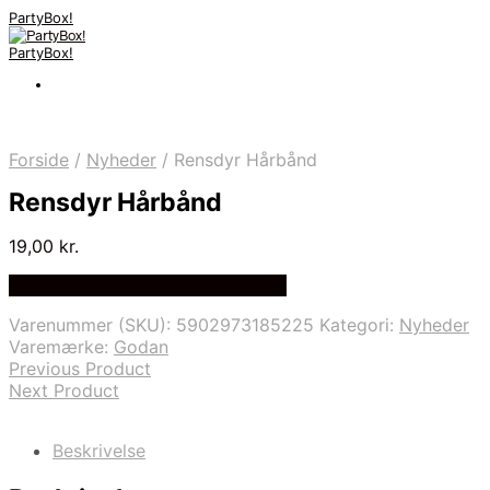
PartyBox!
PartyBox!
Forside
/
Nyheder
/
Rensdyr Hårbånd
Rensdyr Hårbånd
19,00
kr.
Bedste Pris Fundet på Price Index
Varenummer (SKU):
5902973185225
Kategori:
Nyheder
Varemærke:
Godan
Previous Product
Next Product
Beskrivelse