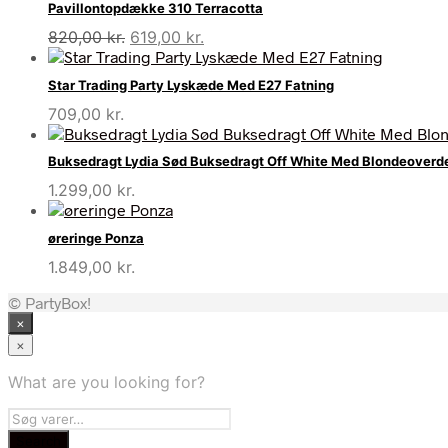
Pavillontopdække 310 Terracotta
Den
Den
820,00
kr.
619,00
kr.
oprindelige
aktuelle
pris
pris
Star Trading Party Lyskæde Med E27 Fatning
var:
er:
709,00
kr.
820,00 kr..
619,00 kr..
Buksedragt Lydia Sød Buksedragt Off White Med Blondeoverd
1.299,00
kr.
øreringe Ponza
1.849,00
kr.
© PartyBox!
×
×
What are you looking for?