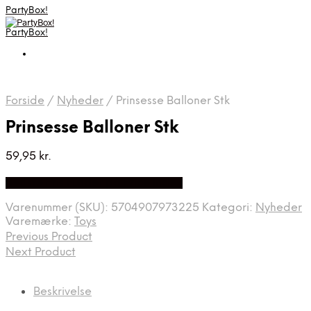
PartyBox!
PartyBox!
Forside
/
Nyheder
/
Prinsesse Balloner Stk
Prinsesse Balloner Stk
59,95
kr.
Bedste Pris Fundet på Price Index
Varenummer (SKU):
5704907973225
Kategori:
Nyheder
Varemærke:
Toys
Previous Product
Next Product
Beskrivelse