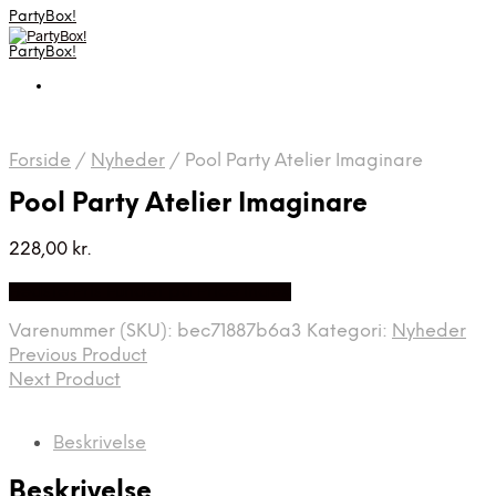
PartyBox!
PartyBox!
Forside
/
Nyheder
/
Pool Party Atelier Imaginare
Pool Party Atelier Imaginare
228,00
kr.
Bedste Pris Fundet på Price Index
Varenummer (SKU):
bec71887b6a3
Kategori:
Nyheder
Previous Product
Next Product
Beskrivelse
Beskrivelse