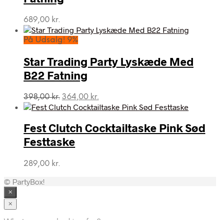
689,00
kr.
På Udsalg! 9%
Star Trading Party Lyskæde Med
B22 Fatning
Den
Den
398,00
kr.
364,00
kr.
oprindelige
aktuelle
pris
pris
var:
er:
Fest Clutch Cocktailtaske Pink Sød
398,00 kr..
364,00 kr..
Festtaske
289,00
kr.
© PartyBox!
×
×