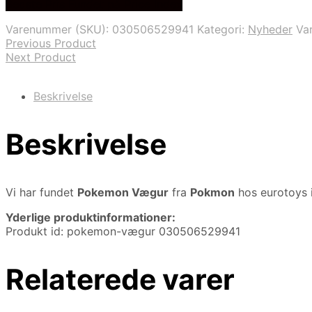
Bedste Pris Fundet på Price Index
pris
pris
var:
er:
Varenummer (SKU):
030506529941
Kategori:
Nyheder
Va
149,95 kr..
149,00 kr..
Previous Product
Next Product
Beskrivelse
Beskrivelse
Vi har fundet
Pokemon Vægur
fra
Pokmon
hos eurotoys 
Yderlige produktinformationer:
Produkt id: pokemon-vægur 030506529941
Relaterede varer