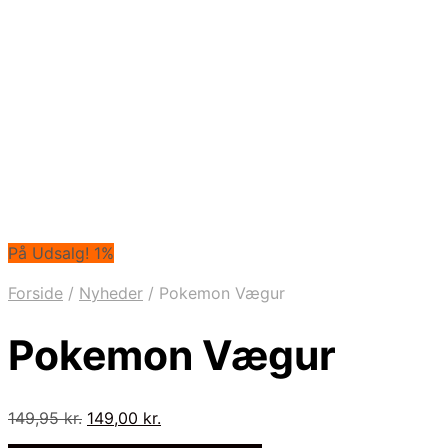
På Udsalg! 1%
Forside
/
Nyheder
/
Pokemon Vægur
Pokemon Vægur
Den
Den
149,95
kr.
149,00
kr.
oprindelige
aktuelle