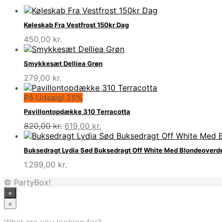
Køleskab Fra Vestfrost 150kr Dag
450,00
kr.
Smykkesæt Delliea Grøn
279,00
kr.
På Udsalg! 25%
Pavillontopdække 310 Terracotta
Den
Den
820,00
kr.
619,00
kr.
oprindelige
aktuelle
pris
pris
Buksedragt Lydia Sød Buksedragt Off White Med Blondeoverd
var:
er:
1.299,00
kr.
820,00 kr..
619,00 kr..
© PartyBox!
×
×
What are you looking for?