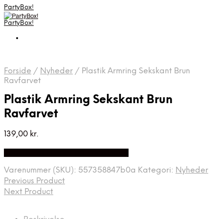
PartyBox!
PartyBox!
Forside
/
Nyheder
/
Plastik Armring Sekskant Brun
Ravfarvet
Plastik Armring Sekskant Brun
Ravfarvet
139,00
kr.
Bedste Pris Fundet på Price Index
Varenummer (SKU):
557358847b0a
Kategori:
Nyheder
Previous Product
Next Product