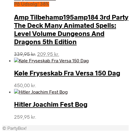
På Udsalg! 38%
Amp Tilbehamp195amp184 3rd Party
The Deck Many Animated Spells:
Level Volume Dungeons And
Dragons 5th Edition
Den
Den
339,95
kr.
209,95
kr.
oprindelige
aktuelle
pris
pris
var:
er:
Køle Fryseskab Fra Versa 150 Dag
339,95 kr..
209,95 kr..
450,00
kr.
Hitler Joachim Fest Bog
259,95
kr.
© PartyBox!