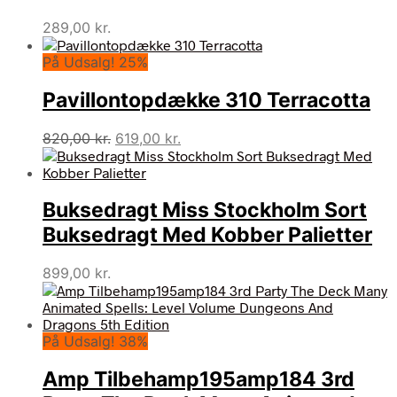
289,00
kr.
På Udsalg! 25%
Pavillontopdække 310 Terracotta
Den
Den
820,00
kr.
619,00
kr.
oprindelige
aktuelle
pris
pris
var:
er:
Buksedragt Miss Stockholm Sort
820,00 kr..
619,00 kr..
Buksedragt Med Kobber Palietter
899,00
kr.
På Udsalg! 38%
Amp Tilbehamp195amp184 3rd