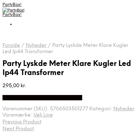
PartyBox!
PartyBox!
Forside
/
Nyheder
/
Party Lyskde Meter Klare Kugler
Led Ip44 Transformer
Party Lyskde Meter Klare Kugler Led
Ip44 Transformer
295,00
kr.
Bedste Pris Fundet på Price Index
Varenummer (SKU):
5706503501277
Kategori:
Nyheder
Varemærke:
Veli Line
Previous Product
Next Product