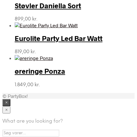
Støvler Daniella Sort
899,00
kr.
Eurolite Party Led Bar Watt
819,00
kr.
øreringe Ponza
1.849,00
kr.
© PartyBox!
×
×
What are you looking for?