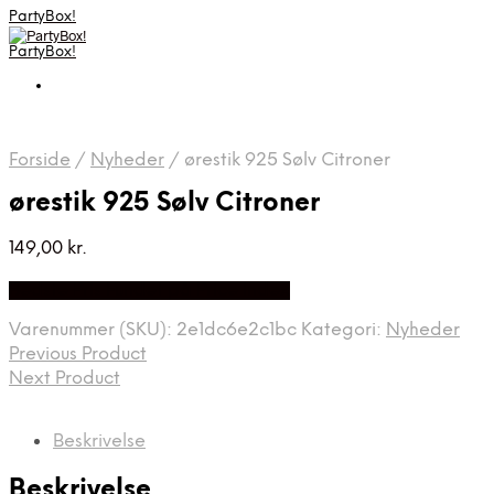
PartyBox!
PartyBox!
Forside
/
Nyheder
/
ørestik 925 Sølv Citroner
ørestik 925 Sølv Citroner
149,00
kr.
Bedste Pris Fundet på Price Index
Varenummer (SKU):
2e1dc6e2c1bc
Kategori:
Nyheder
Previous Product
Next Product
Beskrivelse
Beskrivelse