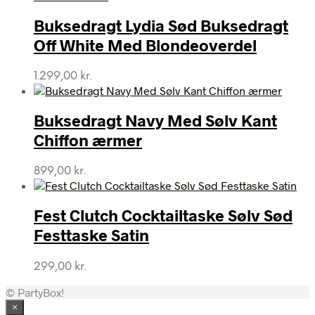
Buksedragt Lydia Sød Buksedragt
Off White Med Blondeoverdel
1.299,00
kr.
Buksedragt Navy Med Sølv Kant
Chiffon ærmer
899,00
kr.
Fest Clutch Cocktailtaske Sølv Sød
Festtaske Satin
299,00
kr.
© PartyBox!
×