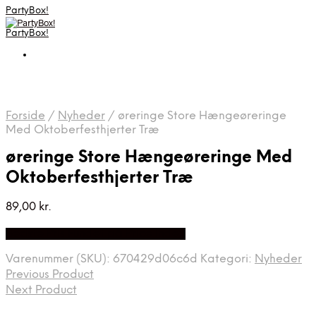
PartyBox!
PartyBox!
Forside
/
Nyheder
/
øreringe Store Hængeøreringe
Med Oktoberfesthjerter Træ
øreringe Store Hængeøreringe Med
Oktoberfesthjerter Træ
89,00
kr.
Bedste Pris Fundet på Price Index
Varenummer (SKU):
670429d06c6d
Kategori:
Nyheder
Previous Product
Next Product