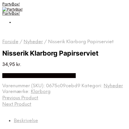
PartyBox!
PartyBox!
Forside
/
Nyheder
/
Nisserik Klarborg Papirserviet
Nisserik Klarborg Papirserviet
34,95
kr.
Bedste Pris Fundet på Price Index
Varenummer (SKU):
0675c09cebd9
Kategori:
Nyheder
Varemærke:
Klarborg
Previous Product
Next Product
Beskrivelse