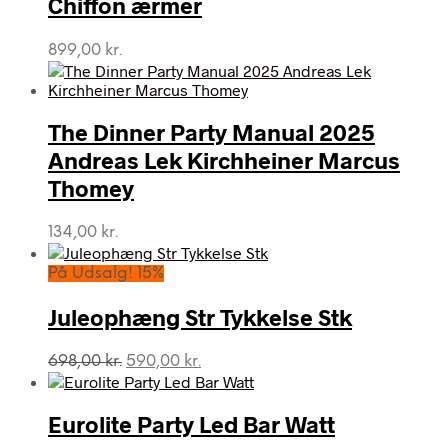
Chiffon ærmer
899,00
kr.
The Dinner Party Manual 2025
Andreas Lek Kirchheiner Marcus
Thomey
134,00
kr.
På Udsalg! 15%
Juleophæng Str Tykkelse Stk
Den
Den
698,00
kr.
590,00
kr.
oprindelige
aktuelle
pris
pris
var:
er:
Eurolite Party Led Bar Watt
698,00 kr..
590,00 kr..