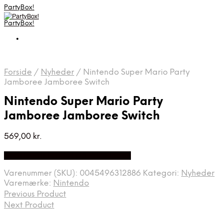
PartyBox!
PartyBox!
Forside
/
Nyheder
/
Nintendo Super Mario Party
Jamboree Jamboree Switch
Nintendo Super Mario Party
Jamboree Jamboree Switch
569,00
kr.
Bedste Pris Fundet på Price Index
Varenummer (SKU):
0045496312886
Kategori:
Nyheder
Varemærke:
Nintendo
Previous Product
Next Product