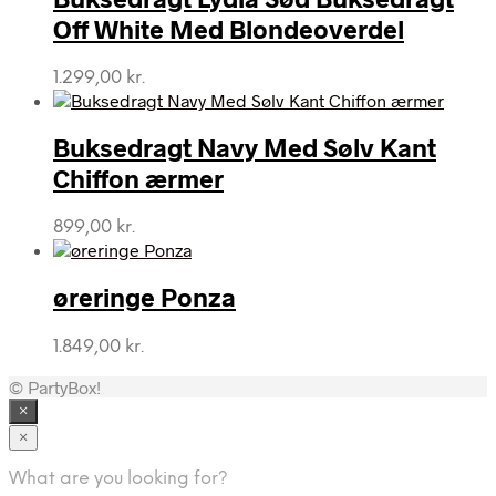
Off White Med Blondeoverdel
1.299,00
kr.
Buksedragt Navy Med Sølv Kant
Chiffon ærmer
899,00
kr.
øreringe Ponza
1.849,00
kr.
© PartyBox!
×
×
What are you looking for?