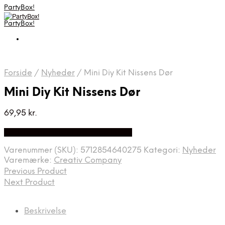
PartyBox!
PartyBox!
Forside
/
Nyheder
/
Mini Diy Kit Nissens Dør
Mini Diy Kit Nissens Dør
69,95
kr.
Bedste Pris Fundet på Price Index
Varenummer (SKU):
5712854640275
Kategori:
Nyheder
Varemærke:
Creativ Company
Previous Product
Next Product
Beskrivelse