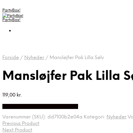
PartyBox!
PartyBox!
Forside
/
Nyheder
/
Mansløjfer Pak Lilla Sølv
Mansløjfer Pak Lilla S
119,00
kr.
Bedste Pris Fundet på Price Index
Varenummer (SKU):
dd7100b2e04a
Kategori:
Nyheder
V
Previous Product
Next Product