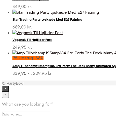
349,00
kr.
Star Trading Party Lyskæde Med E27 Fatning
689,00
kr.
Vegansk Til Højtider Fest
249,95
kr.
På Udsalg! 38%
Amp Tilbehamp195amp184 3rd Party The Deck Many Animated Spel
Den
Den
339,95
kr.
209,95
kr.
oprindelige
aktuelle
© PartyBox!
pris
pris
var:
er:
×
339,95 kr..
209,95 kr..
×
What are you looking for?