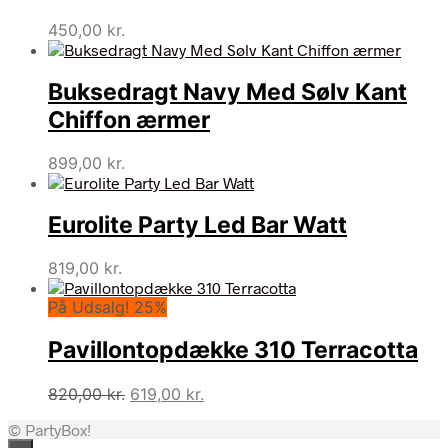
450,00
kr.
Buksedragt Navy Med Sølv Kant
Chiffon ærmer
899,00
kr.
Eurolite Party Led Bar Watt
819,00
kr.
På Udsalg! 25%
Pavillontopdække 310 Terracotta
Den
Den
820,00
kr.
619,00
kr.
oprindelige
aktuelle
© PartyBox!
pris
pris