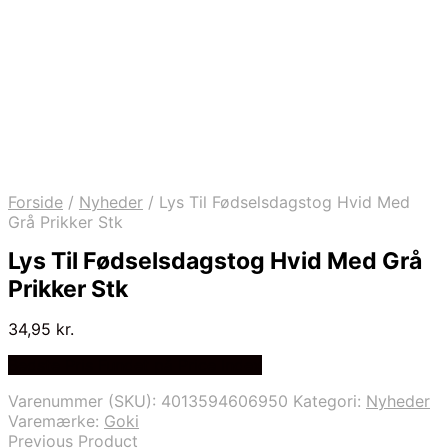
Forside
/
Nyheder
/
Lys Til Fødselsdagstog Hvid Med
Grå Prikker Stk
Lys Til Fødselsdagstog Hvid Med Grå
Prikker Stk
34,95
kr.
Bedste Pris Fundet på Price Index
Varenummer (SKU):
4013594606950
Kategori:
Nyheder
Varemærke:
Goki
Previous Product