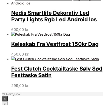
Nedis Smartlife Dekorativ Led
Party Lights Rgb Led Android Ios
600,00
kr.
Køleskab Fra Vestfrost 150kr Dag
450,00
kr.
Fest Clutch Cocktailtaske Sølv Sød
Festtaske Satin
299,00
kr.
© PartyBox!
×
×