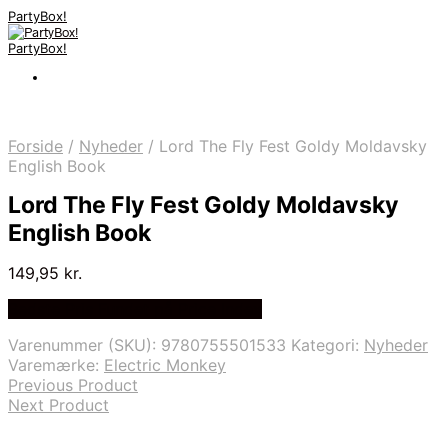
PartyBox!
PartyBox!
Forside
/
Nyheder
/
Lord The Fly Fest Goldy Moldavsky
English Book
Lord The Fly Fest Goldy Moldavsky
English Book
149,95
kr.
Bedste Pris Fundet på Price Index
Varenummer (SKU):
9780755501533
Kategori:
Nyheder
Varemærke:
Electric Monkey
Previous Product
Next Product