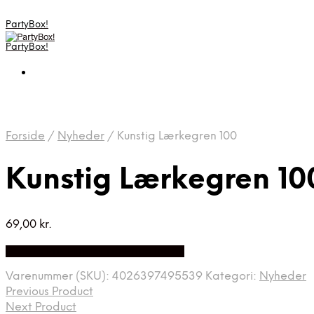
PartyBox!
PartyBox!
Forside
/
Nyheder
/
Kunstig Lærkegren 100
Kunstig Lærkegren 10
69,00
kr.
Bedste Pris Fundet på Price Index
Varenummer (SKU):
4026397495539
Kategori:
Nyheder
Previous Product
Next Product