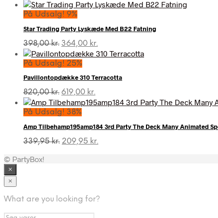
På Udsalg! 9%
Star Trading Party Lyskæde Med B22 Fatning
Den
Den
398,00
kr.
364,00
kr.
oprindelige
aktuelle
pris
pris
På Udsalg! 25%
var:
er:
Pavillontopdække 310 Terracotta
398,00 kr..
364,00 kr..
Den
Den
820,00
kr.
619,00
kr.
oprindelige
aktuelle
pris
pris
På Udsalg! 38%
var:
er:
Amp Tilbehamp195amp184 3rd Party The Deck Many Animated Spel
820,00 kr..
619,00 kr..
Den
Den
339,95
kr.
209,95
kr.
oprindelige
aktuelle
© PartyBox!
pris
pris
var:
er:
×
339,95 kr..
209,95 kr..
×
What are you looking for?