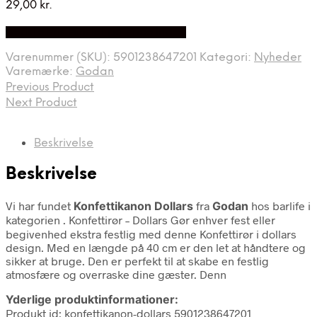
29,00
kr.
Bedste Pris Fundet på Price Index
Varenummer (SKU):
5901238647201
Kategori:
Nyheder
Varemærke:
Godan
Previous Product
Next Product
Beskrivelse
Beskrivelse
Vi har fundet
Konfettikanon Dollars
fra
Godan
hos barlife i
kategorien
. Konfettirør – Dollars Gør enhver fest eller
begivenhed ekstra festlig med denne Konfettirør i dollars
design. Med en længde på 40 cm er den let at håndtere og
sikker at bruge. Den er perfekt til at skabe en festlig
atmosfære og overraske dine gæster. Denn
Yderlige produktinformationer:
Produkt id: konfettikanon-dollars 5901238647201