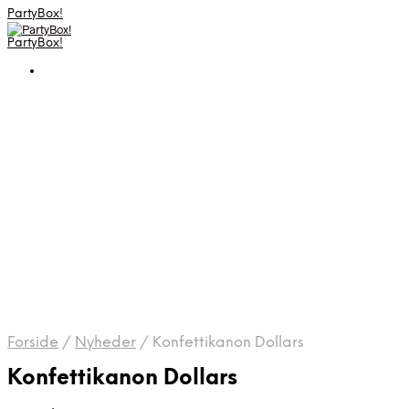
PartyBox!
PartyBox!
Forside
/
Nyheder
/
Konfettikanon Dollars
Konfettikanon Dollars