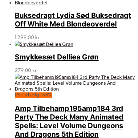
Buksedragt Lydia Sød Buksedragt
Off White Med Blondeoverdel
1.299,00
kr.
Smykkesæt Delliea Grøn
279,00
kr.
På Udsalg! 38%
Amp Tilbehamp195amp184 3rd
Party The Deck Many Animated
Spells: Level Volume Dungeons
And Dragons 5th Edition