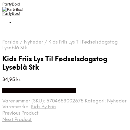
PartyBox!
PartyBox!
Forside
/
Nyheder
/
Kids Friis Lys Til Fødselsdagstog
Lyseblå Stk
Kids Friis Lys Til Fødselsdagstog
Lyseblå Stk
34,95
kr.
Bedste Pris Fundet på Price Index
Varenummer (SKU):
5704653002675
Kategori:
Nyheder
Varemærke:
Kids By Friis
Previous Product
Next Product