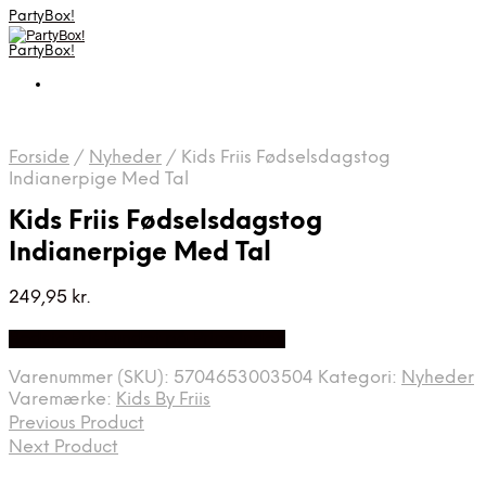
PartyBox!
PartyBox!
Forside
/
Nyheder
/
Kids Friis Fødselsdagstog
Indianerpige Med Tal
Kids Friis Fødselsdagstog
Indianerpige Med Tal
249,95
kr.
Bedste Pris Fundet på Price Index
Varenummer (SKU):
5704653003504
Kategori:
Nyheder
Varemærke:
Kids By Friis
Previous Product
Next Product