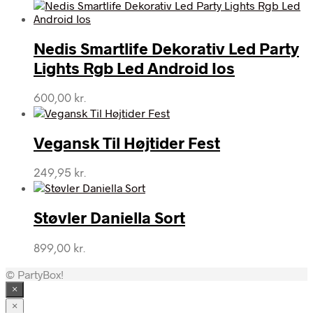
oprindelige
aktuelle
pris
pris
var:
er:
Nedis Smartlife Dekorativ Led Party
698,00 kr..
590,00 kr..
Lights Rgb Led Android Ios
600,00
kr.
Vegansk Til Højtider Fest
249,95
kr.
Støvler Daniella Sort
899,00
kr.
© PartyBox!
×
×