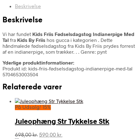
Beskrivelse
Beskrivelse
Vi har fundet
Kids Friis Fødselsdagstog Indianerpige Med
Tal
fra
Kids By Friis
hos gucca i kategorien
. Dette
håndmalede fødselsdagstog fra Kids By Friis prydes forrest
af en indianerpige, som trækker. . . Genre: pynt
Yderlige produktinformationer:
Produkt id: kids-friis-fødselsdagstog-indianerpige-med-tal
5704653003504
Relaterede varer
På Udsalg! 15%
Juleophæng Str Tykkelse Stk
Den
Den
698,00
kr.
590,00
kr.