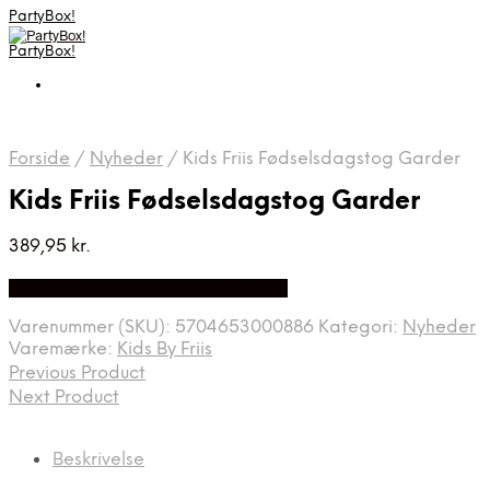
PartyBox!
PartyBox!
Forside
/
Nyheder
/
Kids Friis Fødselsdagstog Garder
Kids Friis Fødselsdagstog Garder
389,95
kr.
Bedste Pris Fundet på Price Index
Varenummer (SKU):
5704653000886
Kategori:
Nyheder
Varemærke:
Kids By Friis
Previous Product
Next Product
Beskrivelse