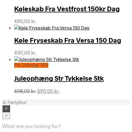
pris
pris
var:
er:
Køleskab Fra Vestfrost 150kr Dag
398,00 kr..
364,00 kr..
450,00
kr.
Køle Fryseskab Fra Versa 150 Dag
450,00
kr.
På Udsalg! 15%
Juleophæng Str Tykkelse Stk
Den
Den
698,00
kr.
590,00
kr.
oprindelige
aktuelle
© PartyBox!
pris
pris
var:
er:
×
698,00 kr..
590,00 kr..
×
What are you looking for?