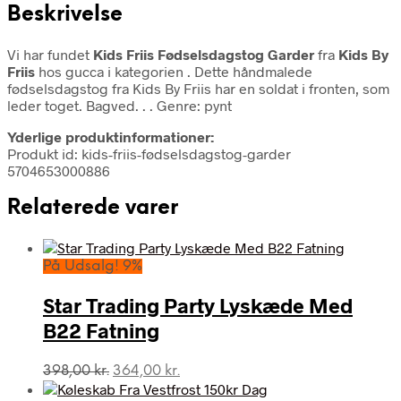
Beskrivelse
Vi har fundet
Kids Friis Fødselsdagstog Garder
fra
Kids By
Friis
hos gucca i kategorien
. Dette håndmalede
fødselsdagstog fra Kids By Friis har en soldat i fronten, som
leder toget. Bagved. . . Genre: pynt
Yderlige produktinformationer:
Produkt id: kids-friis-fødselsdagstog-garder
5704653000886
Relaterede varer
På Udsalg! 9%
Star Trading Party Lyskæde Med
B22 Fatning
Den
Den
398,00
kr.
364,00
kr.
oprindelige
aktuelle