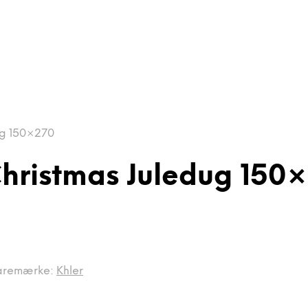
ug 150×270
hristmas Juledug 150
aremærke:
Khler