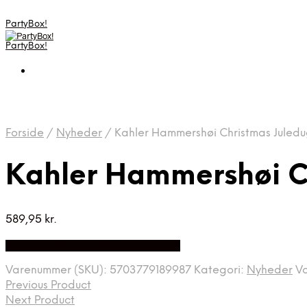
PartyBox!
PartyBox!
Forside
/
Nyheder
/
Kahler Hammershøi Christmas Juled
Kahler Hammershøi C
589,95
kr.
Bedste Pris Fundet på Price Index
Varenummer (SKU):
5703779189987
Kategori:
Nyheder
V
Previous Product
Next Product