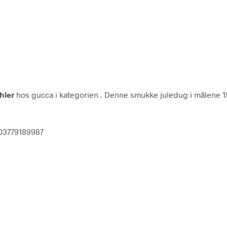
hler
hos gucca i kategorien
. Denne smukke juledug i målene 150
703779189987