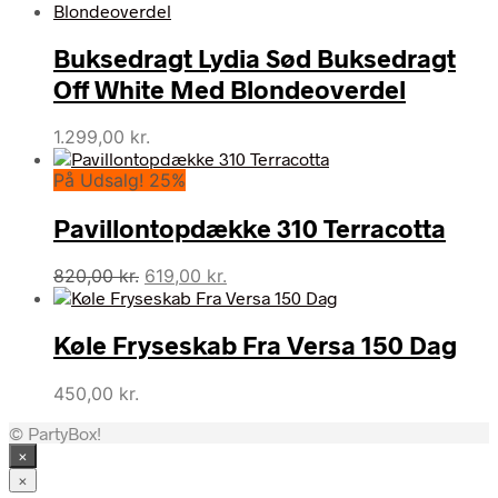
Buksedragt Lydia Sød Buksedragt
Off White Med Blondeoverdel
1.299,00
kr.
På Udsalg! 25%
Pavillontopdække 310 Terracotta
Den
Den
820,00
kr.
619,00
kr.
oprindelige
aktuelle
pris
pris
Køle Fryseskab Fra Versa 150 Dag
var:
er:
820,00 kr..
619,00 kr..
450,00
kr.
© PartyBox!
×
×