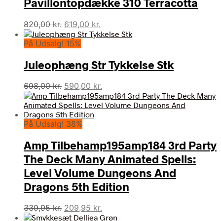
Pavillontopdække 310 Terracotta
Den
Den
820,00
kr.
619,00
kr.
oprindelige
aktuelle
På Udsalg! 15%
pris
pris
var:
er:
Juleophæng Str Tykkelse Stk
820,00 kr..
619,00 kr..
Den
Den
698,00
kr.
590,00
kr.
oprindelige
aktuelle
pris
pris
var:
er:
På Udsalg! 38%
698,00 kr..
590,00 kr..
Amp Tilbehamp195amp184 3rd Party
The Deck Many Animated Spells:
Level Volume Dungeons And
Dragons 5th Edition
Den
Den
339,95
kr.
209,95
kr.
oprindelige
aktuelle