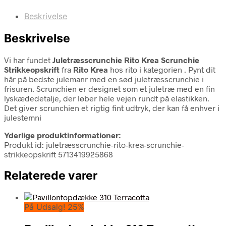
Beskrivelse
Beskrivelse
Vi har fundet
Juletræsscrunchie Rito Krea Scrunchie
Strikkeopskrift
fra
Rito Krea
hos rito i kategorien
. Pynt dit
hår på bedste julemanr med en sød juletræsscrunchie i
frisuren. Scrunchien er designet som et juletræ med en fin
lyskædedetalje, der løber hele vejen rundt på elastikken.
Det giver scrunchien et rigtig fint udtryk, der kan få enhver i
julestemni
Yderlige produktinformationer:
Produkt id: juletræsscrunchie-rito-krea-scrunchie-
strikkeopskrift 5713419925868
Relaterede varer
På Udsalg! 25%