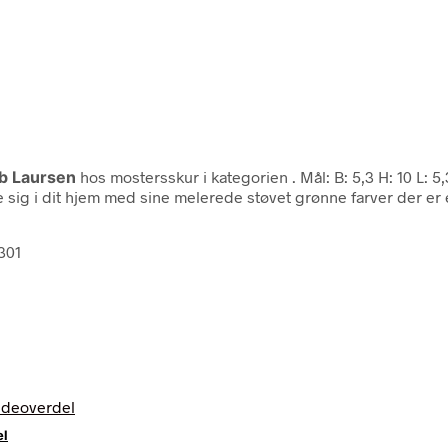
Ib Laursen
hos mostersskur i kategorien
. Mål: B: 5,3 H: 10 L:
 sig i dit hjem med sine melerede støvet grønne farver der er 
301
el