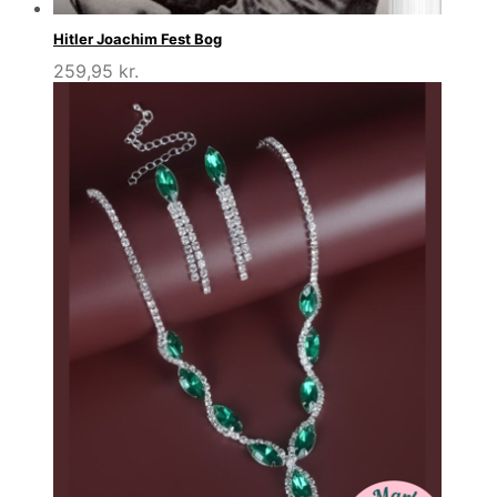
Hitler Joachim Fest Bog
259,95
kr.