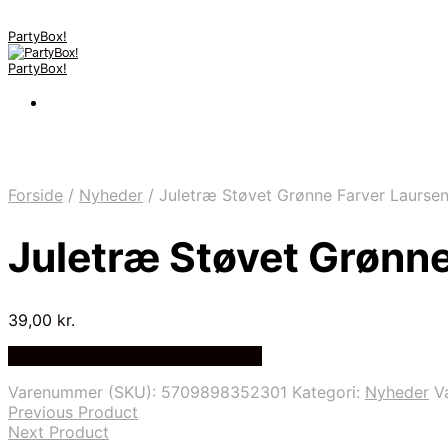
PartyBox!
PartyBox!
Forside
/
Nyheder
/
Juletræ Støvet Grønne Farver Laursen
Juletræ Støvet Grønne
39,00
kr.
Bedste Pris Fundet på Price Index
Varenummer (SKU):
5709898352301
Kategori:
Nyheder
V
Previous Product
Next Product