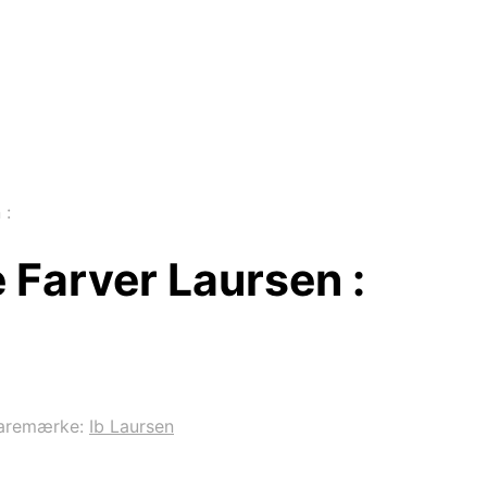
 :
 Farver Laursen :
aremærke:
Ib Laursen