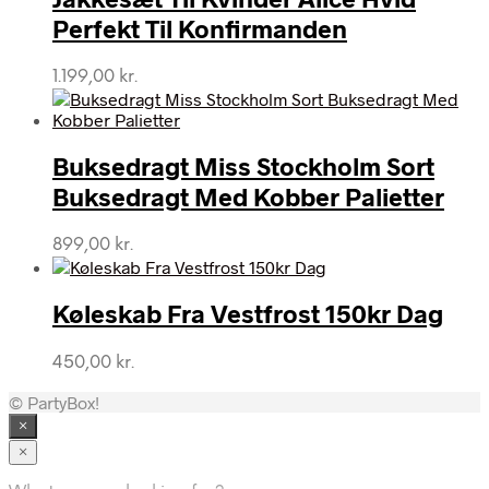
Perfekt Til Konfirmanden
1.199,00
kr.
Buksedragt Miss Stockholm Sort
Buksedragt Med Kobber Palietter
899,00
kr.
Køleskab Fra Vestfrost 150kr Dag
450,00
kr.
© PartyBox!
×
×