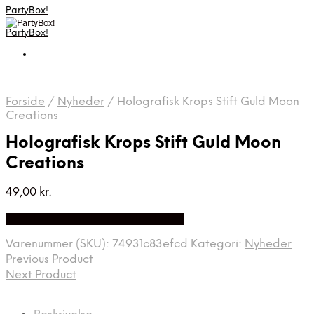
PartyBox!
PartyBox!
Forside
/
Nyheder
/
Holografisk Krops Stift Guld Moon
Creations
Holografisk Krops Stift Guld Moon
Creations
49,00
kr.
Bedste Pris Fundet på Price Index
Varenummer (SKU):
74931c83efcd
Kategori:
Nyheder
Previous Product
Next Product