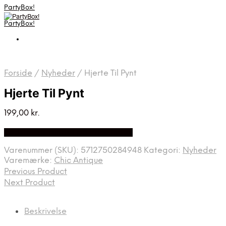
PartyBox!
PartyBox!
Forside
/
Nyheder
/
Hjerte Til Pynt
Hjerte Til Pynt
199,00
kr.
Bedste Pris Fundet på Price Index
Varenummer (SKU):
5712750284948
Kategori:
Nyheder
Varemærke:
Chic Antique
Previous Product
Next Product
Beskrivelse