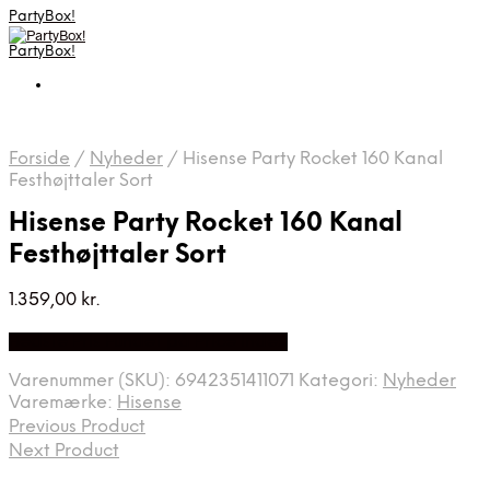
PartyBox!
PartyBox!
Forside
/
Nyheder
/
Hisense Party Rocket 160 Kanal
Festhøjttaler Sort
Hisense Party Rocket 160 Kanal
Festhøjttaler Sort
1.359,00
kr.
Bedste Pris Fundet på Price Index
Varenummer (SKU):
6942351411071
Kategori:
Nyheder
Varemærke:
Hisense
Previous Product
Next Product