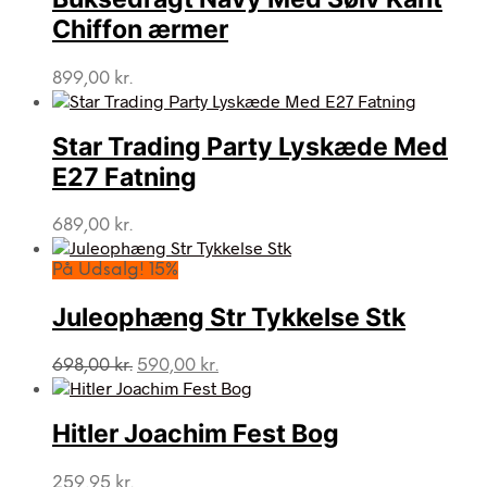
Chiffon ærmer
899,00
kr.
Star Trading Party Lyskæde Med
E27 Fatning
689,00
kr.
På Udsalg! 15%
Juleophæng Str Tykkelse Stk
Den
Den
698,00
kr.
590,00
kr.
oprindelige
aktuelle
pris
pris
var:
er:
Hitler Joachim Fest Bog
698,00 kr..
590,00 kr..
259,95
kr.