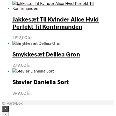
Jakkesæt Til Kvinder Alice Hvid
Perfekt Til Konfirmanden
1.199,00
kr.
Smykkesæt Delliea Grøn
279,00
kr.
Støvler Daniella Sort
899,00
kr.
© PartyBox!
×
×