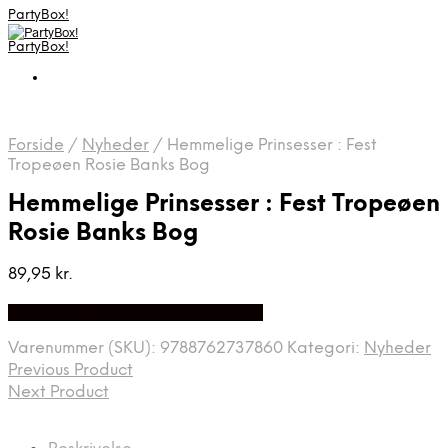
PartyBox!
PartyBox!
Forside
/
Nyheder
/
Hemmelige Prinsesser : Fest
Tropeøen Rosie Banks Bog
Hemmelige Prinsesser : Fest Tropeøen
Rosie Banks Bog
89,95
kr.
Bedste Pris Fundet på Price Index
Varenummer (SKU):
9788762737860
Kategori:
Nyheder
Previous Product
Next Product